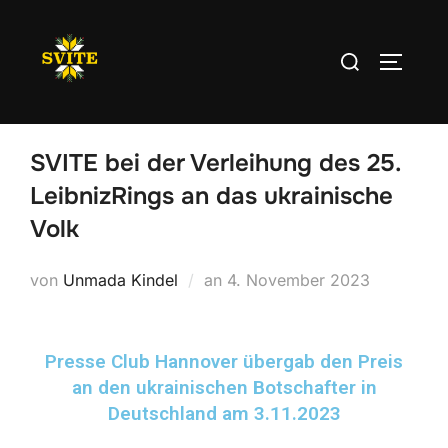
SVITE bei der Verleihung des 25.
LeibnizRings an das ukrainische
Volk
von
Unmada Kindel
an
4. November 2023
Presse Club Hannover übergab den Preis
an den ukrainischen Botschafter in
Deutschland am 3.11.2023