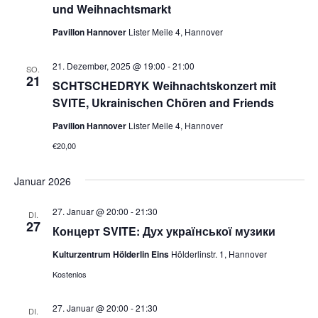
a
und Weihnachtsmarkt
t
Pavillon Hannover
Lister Meile 4, Hannover
i
21. Dezember, 2025 @ 19:00
-
21:00
SO.
21
SCHTSCHEDRYK Weihnachtskonzert mit
o
SVITE, Ukrainischen Chören and Friends
n
Pavillon Hannover
Lister Meile 4, Hannover
€20,00
Januar 2026
27. Januar @ 20:00
-
21:30
DI.
27
Концерт SVITE: Дух української музики
Kulturzentrum Hölderlin Eins
Hölderlinstr. 1, Hannover
Kostenlos
27. Januar @ 20:00
-
21:30
DI.