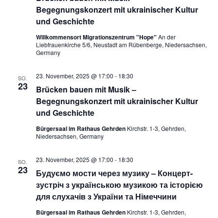
c
Begegnungskonzert mit ukrainischer Kultur
-
und Geschichte
h
N
Willkommensort Migrationszentrum "Hope"
An der
a
e
Liebfrauenkirche 5/6, Neustadt am Rübenberge, Niedersachsen,
Germany
v
u
i
23. November, 2025 @ 17:00
-
18:30
SO.
23
n
Brücken bauen mit Musik –
g
Begegnungskonzert mit ukrainischer Kultur
a
d
und Geschichte
t
A
Bürgersaal im Rathaus Gehrden
Kirchstr. 1-3, Gehrden,
Niedersachsen, Germany
i
n
o
23. November, 2025 @ 17:00
-
18:30
SO.
s
23
n
Будуємо мости через музику – Концерт-
зустріч з українською музикою та історією
i
для слухачів з України та Німеччини
c
Bürgersaal im Rathaus Gehrden
Kirchstr. 1-3, Gehrden,