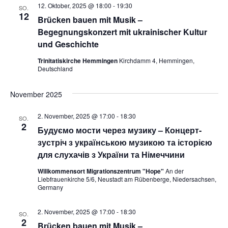
t
l
12. Oktober, 2025 @ 18:00
-
19:30
SO.
e
12
a
Brücken bauen mit Musik –
t
n
Begegnungskonzert mit ukrainischer Kultur
u
l
.
und Geschichte
n
Trinitatiskirche Hemmingen
Kirchdamm 4, Hemmingen,
t
Deutschland
g
u
A
November 2025
n
n
2. November, 2025 @ 17:00
-
18:30
SO.
s
2
g
Будуємо мости через музику – Концерт-
i
зустріч з українською музикою та історією
e
для слухачів з України та Німеччини
c
n
h
Willkommensort Migrationszentrum "Hope"
An der
Liebfrauenkirche 5/6, Neustadt am Rübenberge, Niedersachsen,
t
Germany
S
e
u
2. November, 2025 @ 17:00
-
18:30
SO.
2
n
Brücken bauen mit Musik –