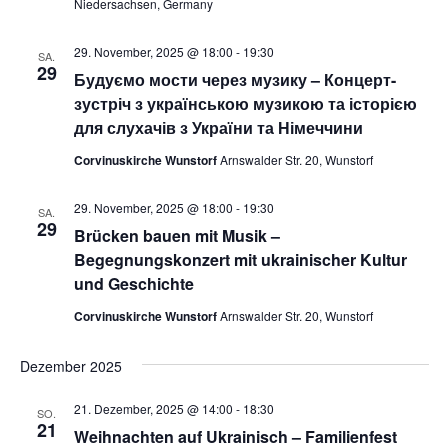
Niedersachsen, Germany
h
29. November, 2025 @ 18:00
-
19:30
SA.
t
29
Будуємо мости через музику – Концерт-
зустріч з українською музикою та історією
e
для слухачів з України та Німеччини
n
Corvinuskirche Wunstorf
Arnswalder Str. 20, Wunstorf
,
29. November, 2025 @ 18:00
-
19:30
SA.
29
N
Brücken bauen mit Musik –
Begegnungskonzert mit ukrainischer Kultur
a
und Geschichte
v
Corvinuskirche Wunstorf
Arnswalder Str. 20, Wunstorf
i
Dezember 2025
g
21. Dezember, 2025 @ 14:00
-
18:30
SO.
21
Weihnachten auf Ukrainisch – Familienfest