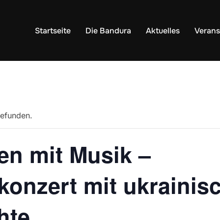
Startseite
Die Bandura
Aktuelles
Verans
gefunden.
en mit Musik –
nzert mit ukrainisc
hte