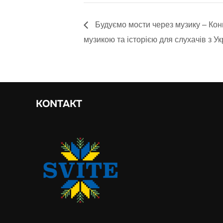
Будуємо мости через музику – Конц
музикою та історією для слухачів з У
KONTAKT