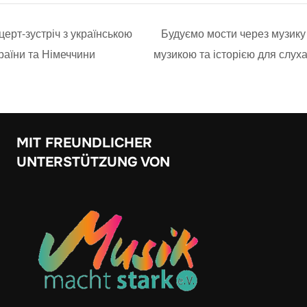
ерт-зустріч з українською
Будуємо мости через музику 
країни та Німеччини
музикою та історією для слуха
MIT FREUNDLICHER
UNTERSTÜTZUNG VON