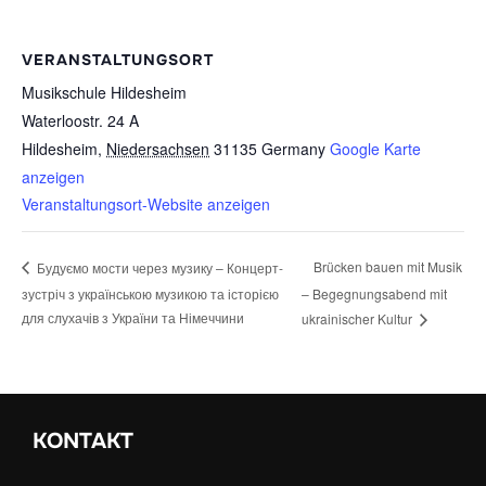
VERANSTALTUNGSORT
Musikschule Hildesheim
Waterloostr. 24 A
Hildesheim
,
Niedersachsen
31135
Germany
Google Karte
anzeigen
Veranstaltungsort-Website anzeigen
Brücken bauen mit Musik
Будуємо мости через музику – Концерт-
зустріч з українською музикою та історією
– Begegnungsabend mit
для слухачів з України та Німеччини
ukrainischer Kultur
KONTAKT