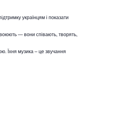
підтримку українцям і показати
и воюють — вони співають, творять,
ною. Їхня музика – це звучання