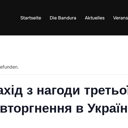
Startseite
Die Bandura
Aktuelles
Verans
gefunden.
хід з нагоди третьо
 вторгнення в Украї