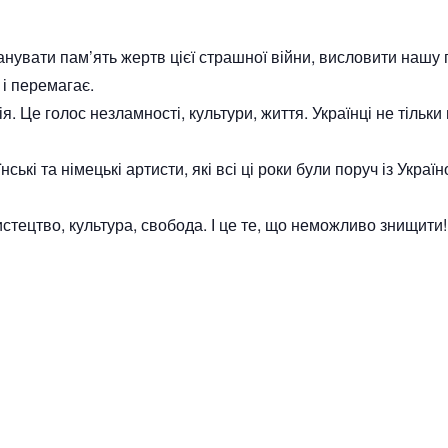
нувати пам’ять жертв цієї страшної війни, висловити нашу 
 і перемагає.
я. Це голос незламності, культури, життя. Українці не тільк
ські та німецькі артисти, які всі ці роки були поруч із Украї
стецтво, культура, свобода. І це те, що неможливо знищити!