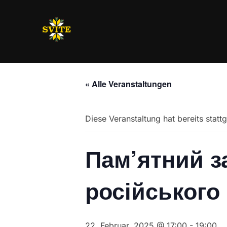
Zum
Inhalt
springen
« Alle Veranstaltungen
Diese Veranstaltung hat bereits statt
Пам’ятний за
російського
22. Februar, 2025 @ 17:00
-
19:00