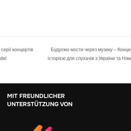
 серії концертів
Будуємо мости через музику – Концер
del
історією для слухачів з України та Ні
MIT FREUNDLICHER
UNTERSTÜTZUNG VON