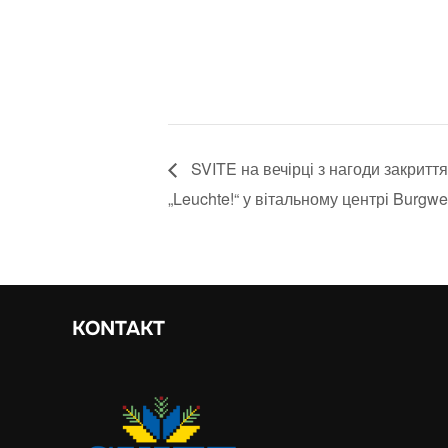
SVITE на вечірці з нагоди закриття
„Leuchte!“ у вітальному центрі Burgwe
KONTAKT