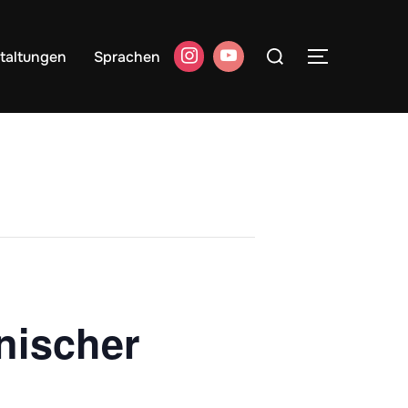
Suchen
taltungen
Sprachen
SEITENLE
nach:
nischer