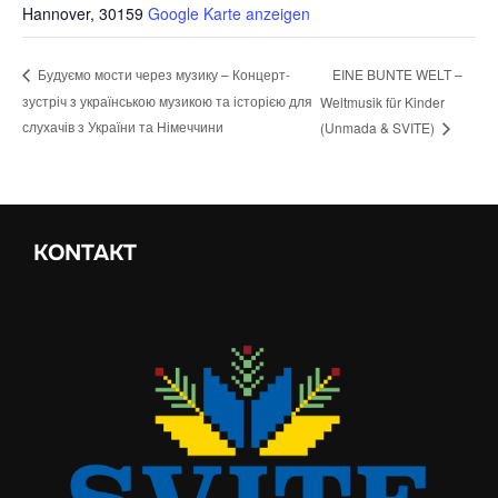
Hannover
,
30159
Google Karte anzeigen
EINE BUNTE WELT –
Будуємо мости через музику – Концерт-
зустріч з українською музикою та історією для
Weltmusik für Kinder
слухачів з України та Німеччини
(Unmada & SVITE)
KONTAKT