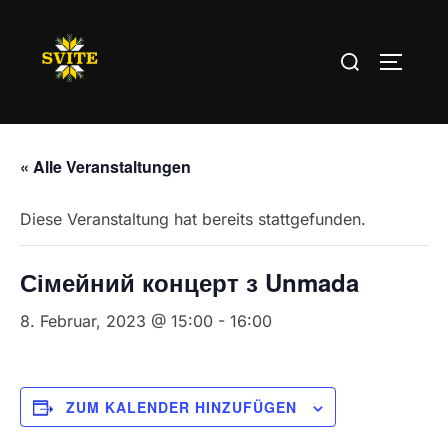
Zum
Inhalt
Suchen
SEITEN
springen
nach:
« Alle Veranstaltungen
Diese Veranstaltung hat bereits stattgefunden.
Сімейний концерт з Unmada
8. Februar, 2023 @ 15:00
-
16:00
ZUM KALENDER HINZUFÜGEN